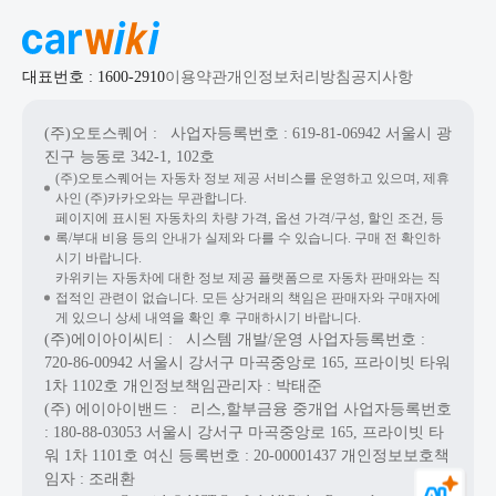
대표번호 : 1600-2910
이용약관
개인정보처리방침
공지사항
(주)오토스퀘어
: 사업자등록번호 : 619-81-06942
서울시 광
진구 능동로 342-1, 102호
(주)오토스퀘어는 자동차 정보 제공 서비스를 운영하고 있으며, 제휴
사인 (주)카카오와는 무관합니다.
페이지에 표시된 자동차의 차량 가격, 옵션 가격/구성, 할인 조건, 등
록/부대 비용 등의 안내가 실제와 다를 수 있습니다. 구매 전 확인하
시기 바랍니다.
카위키는 자동차에 대한 정보 제공 플랫폼으로 자동차 판매와는 직
접적인 관련이 없습니다. 모든 상거래의 책임은 판매자와 구매자에
게 있으니 상세 내역을 확인 후 구매하시기 바랍니다.
(주)에이아이씨티
: 시스템 개발/운영
사업자등록번호 :
720-86-00942
서울시 강서구 마곡중앙로 165, 프라이빗 타워
1차 1102호
개인정보책임관리자 : 박태준
(주) 에이아이밴드
: 리스,할부금융 중개업
사업자등록번호
: 180-88-03053
서울시 강서구 마곡중앙로 165, 프라이빗 타
워 1차 1101호
여신 등록번호 :
20-00001437
개인정보보호책
임자 : 조래환