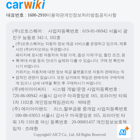
대표번호 : 1600-2910
이용약관
개인정보처리방침
공지사항
(주)오토스퀘어
: 사업자등록번호 : 619-81-06942
서울시 광
진구 능동로 342-1, 102호
(주)오토스퀘어는 자동차 정보 제공 서비스를 운영하고 있으며, 제휴
사인 (주)카카오와는 무관합니다.
페이지에 표시된 자동차의 차량 가격, 옵션 가격/구성, 할인 조건, 등
록/부대 비용 등의 안내가 실제와 다를 수 있습니다. 구매 전 확인하
시기 바랍니다.
카위키는 자동차에 대한 정보 제공 플랫폼으로 자동차 판매와는 직
접적인 관련이 없습니다. 모든 상거래의 책임은 판매자와 구매자에
게 있으니 상세 내역을 확인 후 구매하시기 바랍니다.
(주)에이아이씨티
: 시스템 개발/운영
사업자등록번호 :
720-86-00942
서울시 강서구 마곡중앙로 165, 프라이빗 타워
1차 1102호
개인정보책임관리자 : 박태준
(주) 에이아이밴드
: 리스,할부금융 중개업
사업자등록번호
: 180-88-03053
서울시 강서구 마곡중앙로 165, 프라이빗 타
워 1차 1101호
여신 등록번호 :
20-00001437
개인정보보호책
임자 : 조래환
Copyright© AICT Co., Ltd. All Rights Reserved.