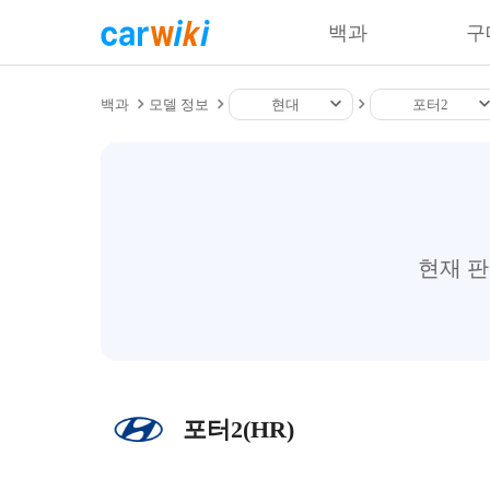
백과
구
백과
모델 정보
현대
포터2
현재 
포터2(HR)