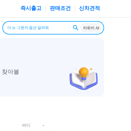
즉시출고
판매조건
신차견적
카위키 AI
 찾아볼
바디
-