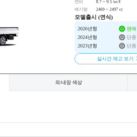
연비
8.7 ~ 9.5 ㎞/ℓ
배기량
2469 ~ 2497 cc
모델출시 (연식)
2026년형
판매
2024년형
단종
2023년형
단종
실시간 재고 보기
외/내장 색상