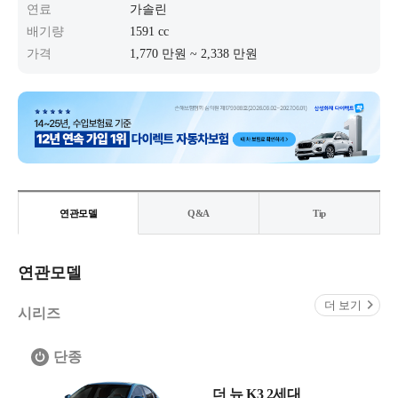
연료
가솔린
배기량
1591 cc
가격
1,770 만원 ~ 2,338 만원
연관모델
Q&A
Tip
연관모델
더 보기
시리즈
단종
더 뉴 K3 2세대