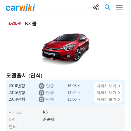
K3 쿱
모델출시 (연식)
2016년형
단종
16.03 ~
자세히 보기
2015년형
단종
14.04 ~
자세히 보기
2014년형
단종
13.08 ~
자세히 보기
시리즈
K3
바디
준중형
연비
-