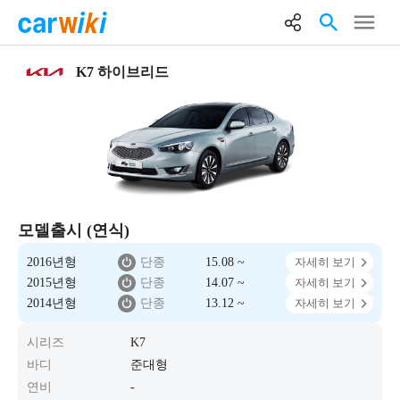
K7 하이브리드
모델출시 (연식)
2016년형
단종
15.08 ~
자세히 보기
2015년형
단종
14.07 ~
자세히 보기
2014년형
단종
13.12 ~
자세히 보기
시리즈
K7
바디
준대형
연비
-