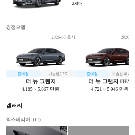
2세대
경쟁모델
2026-05 출시
2026-0
준대형
가솔린,LPG
준대형
가솔린 하이
더 뉴 그랜저
더 뉴 그랜저 HEV
4,185 ~ 5,867 만원
4,721 ~ 5,946 만원
갤러리
익스테리어
11