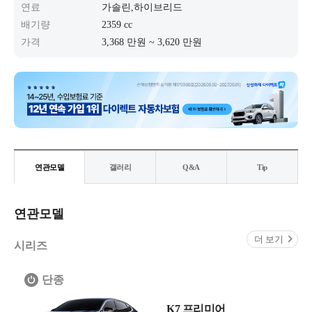
연료
가솔린,하이브리드
배기량
2359 cc
가격
3,368 만원 ~ 3,620 만원
연관모델
갤러리
Q&A
Tip
연관모델
더 보기
시리즈
단종
K7 프리미어