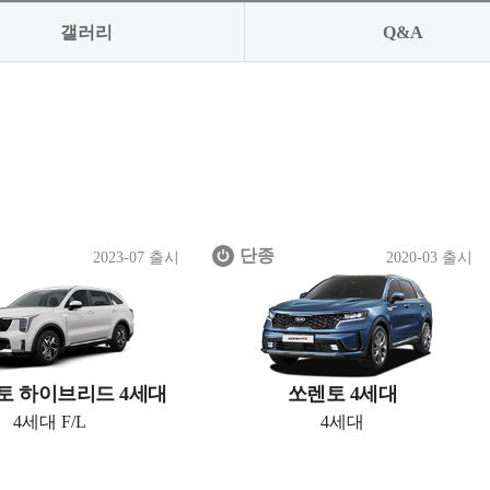
갤러리
Q&A
단종
2023-07 출시
2020-03 출시
토 하이브리드 4세대
쏘렌토 4세대
4세대 F/L
4세대