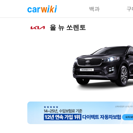
백과
구
올 뉴 쏘렌토