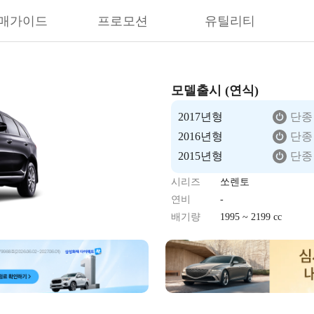
매가이드
프로모션
유틸리티
모델출시 (연식)
2017년형
단종
2016년형
단종
2015년형
단종
시리즈
쏘렌토
연비
-
배기량
1995 ~ 2199 cc