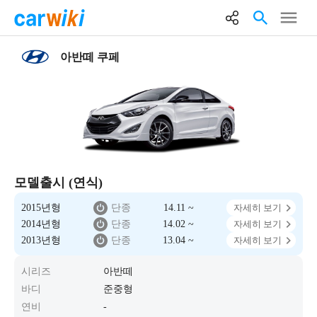
아반떼 쿠페
모델출시 (연식)
2015년형
단종
14.11 ~
자세히 보기
2014년형
단종
14.02 ~
자세히 보기
2013년형
단종
13.04 ~
자세히 보기
시리즈
아반떼
바디
준중형
연비
-