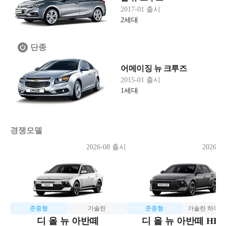
2017-01 출시
2세대
단종
어메이징 뉴 크루즈
2015-01 출시
1세대
경쟁모델
2026-08 출시
2026-0
준중형
가솔린
준중형
가솔린 하이
디 올 뉴 아반떼
디 올 뉴 아반떼 HE