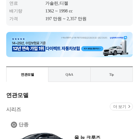
연료
가솔린,디젤
배기량
1362 ~ 1998 cc
가격
197 만원 ~ 2,357 만원
연관모델
Q&A
Tip
연관모델
더 보기
시리즈
단종
올 뉴 크루즈