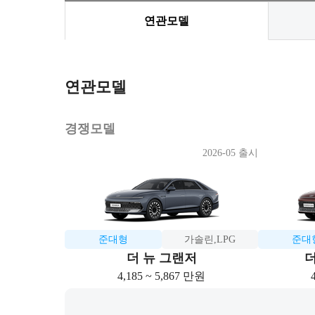
연관모델
연관모델
경쟁모델
2026-05 출시
준대형
가솔린,LPG
준대
더 뉴 그랜저
더
4,185 ~ 5,867 만원