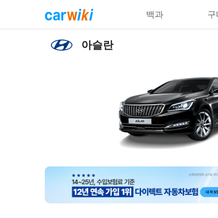
백과
구
아슬란