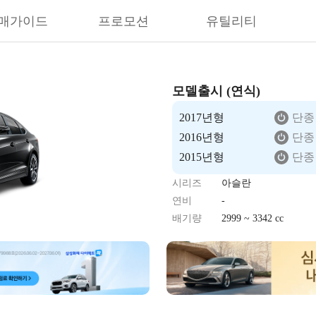
매가이드
프로모션
유틸리티
모델출시 (연식)
2017년형
단종
2016년형
단종
2015년형
단종
시리즈
아슬란
연비
-
배기량
2999 ~ 3342 cc