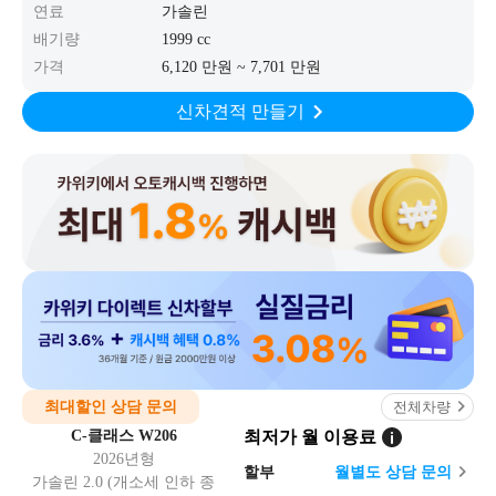
연료
가솔린
배기량
1999 cc
가격
6,120 만원 ~ 7,701 만원
신차견적 만들기
최대할인 상담 문의
전체차량
C-클래스 W206
최저가 월 이용료
2026년형
할부
월
별도 상담 문의
가솔린 2.0 (개소세 인하 종