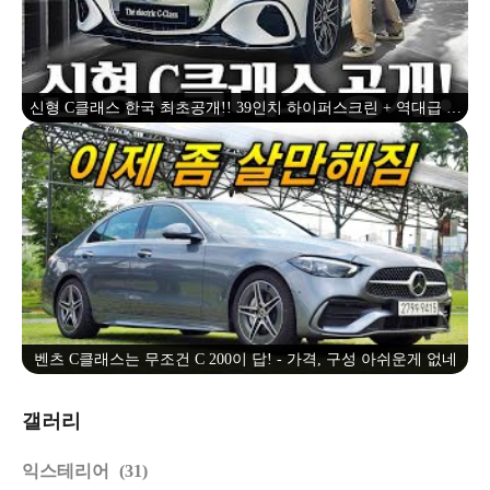
신형 C클래스 한국 최초공개!! 39인치 하이퍼스크린 + 역대급 실
물 대박입니다
벤츠 C클래스는 무조건 C 200이 답! - 가격, 구성 아쉬운게 없네
갤러리
익스테리어
31