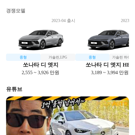
경쟁모델
2023-04 출시
2023-0
중형
가솔린,LPG
중형
가솔린 하이
쏘나타 디 엣지
쏘나타 디 엣지 HEV
2,555 ~ 3,926 만원
3,189 ~ 3,994 만원
유튜브