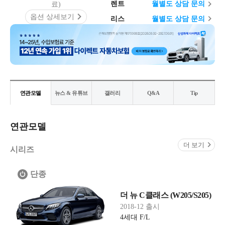
렌트
월
별도 상담 문의
료)
옵션 상세보기
리스
월
별도 상담 문의
연관모델
뉴스 & 유튜브
갤러리
Q&A
Tip
연관모델
더 보기
시리즈
단종
더 뉴 C클래스 (W205/S205)
2018-12 출시
4세대 F/L