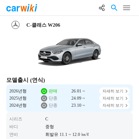
C-클래스 W206
모델출시 (연식)
2026년형
판매
26.01 ~
자세히 보기
2025년형
단종
24.09 ~
자세히 보기
2024년형
단종
23.10 ~
자세히 보기
시리즈
C
바디
중형
연비
휘발유 11.1 ~ 12.0 ㎞/ℓ