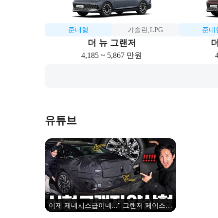
준대형
가솔린,LPG
준대
더 뉴 그랜저
더
4,185 ~ 5,867 만원
유튜브
이제 제네시스급이네..." 그랜저 페이스리
프트 하이브리드 양산형 포착! 2.5 하브 탑