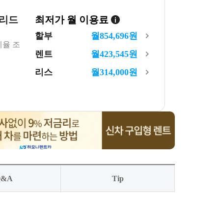
브리드
최저가 월 이용료
할부
월
854,696
원
세율 조
렌트
월
423,545
원
리스
월
314,000
원
Q&A
Tip