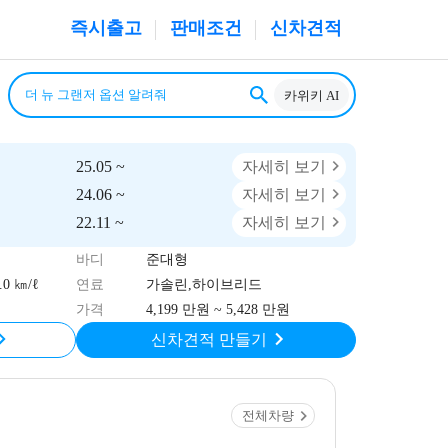
즉시출고
판매조건
신차견적
카위키 AI
25.05 ~
자세히 보기
24.06 ~
자세히 보기
22.11 ~
자세히 보기
바디
준대형
0 ㎞/ℓ
연료
가솔린,하이브리드
가격
4,199 만원 ~ 5,428 만원
신차견적 만들기
전체차량