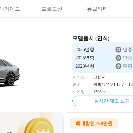
매가이드
프로모션
유틸리티
모델출시 (연식)
2026년형
단종
2025년형
단종
2023년형
단종
시리즈
그랜저
연비
휘발유/전기 15.7 ~ 18.
배기량
1598 cc
실시간 재고 보기
최대할인 790만원