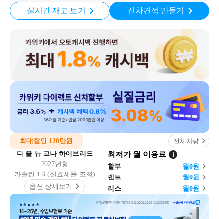
실시간 재고 보기
신차견적 만들기
최대할인 120만원
전체차량
디 올 뉴 코나 하이브리드
최저가 월 이용료
2027년형
할부
월
0
원
가솔린 1.6 (실효세율 조정)
렌트
월
0
원
옵션 상세보기
리스
월
0
원