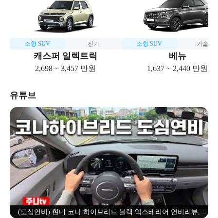
소형 SUV
전기
소형 SUV
가솔린
캐스퍼 일렉트릭
베뉴
2,698 ~ 3,457 만원
1,637 ~ 2,440 만원
유튜브
(도심연비) 현대 코나 하이브리드 블랙 익스테리어 연비리뷰,