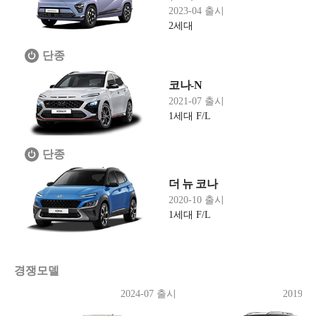
2023-04 출시
2세대
단종
코나-N
2021-07 출시
1세대 F/L
단종
더 뉴 코나
2020-10 출시
1세대 F/L
경쟁모델
2024-07 출시
2019-0