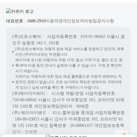
대표번호 : 1600-2910
이용약관
개인정보처리방침
공지사항
(주)오토스퀘어
: 사업자등록번호 : 619-81-06942
서울시 광
진구 능동로 342-1, 102호
(주)오토스퀘어는 자동차 정보 제공 서비스를 운영하고 있으며, 제휴
사인 (주)카카오와는 무관합니다.
페이지에 표시된 자동차의 차량 가격, 옵션 가격/구성, 할인 조건, 등
록/부대 비용 등의 안내가 실제와 다를 수 있습니다. 구매 전 확인하
시기 바랍니다.
카위키는 자동차에 대한 정보 제공 플랫폼으로 자동차 판매와는 직
접적인 관련이 없습니다. 모든 상거래의 책임은 판매자와 구매자에
게 있으니 상세 내역을 확인 후 구매하시기 바랍니다.
(주)에이아이씨티
: 시스템 개발/운영
사업자등록번호 :
720-86-00942
서울시 강서구 마곡중앙로 165, 프라이빗 타워
1차 1102호
개인정보책임관리자 : 박태준
(주) 에이아이밴드
: 리스,할부금융 중개업
사업자등록번호
: 180-88-03053
서울시 강서구 마곡중앙로 165, 프라이빗 타
워 1차 1101호
여신 등록번호 :
20-00001437
개인정보보호책
임자 : 조래환