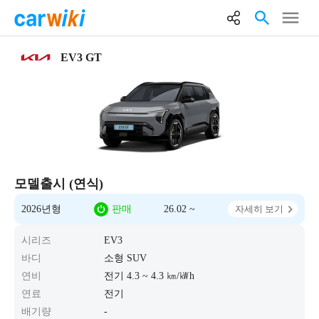
EV3 GT
모델출시 (연식)
2026년형
판매
26.02 ~
자세히 보기
시리즈
EV3
바디
소형 SUV
연비
전기 4.3 ~ 4.3 ㎞/㎾h
연료
전기
배기량
-