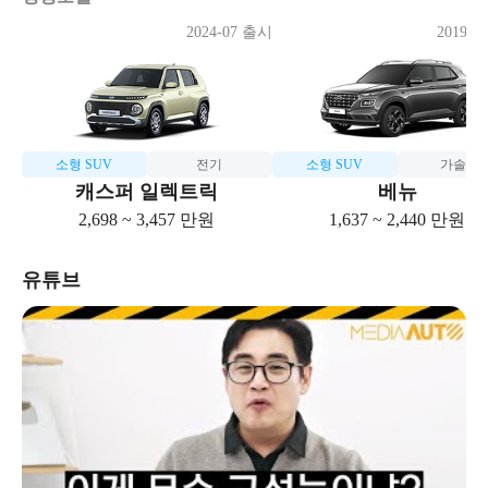
2024-07 출시
2019-0
소형 SUV
전기
소형 SUV
가솔린
캐스퍼 일렉트릭
베뉴
2,698 ~ 3,457 만원
1,637 ~ 2,440 만원
유튜브