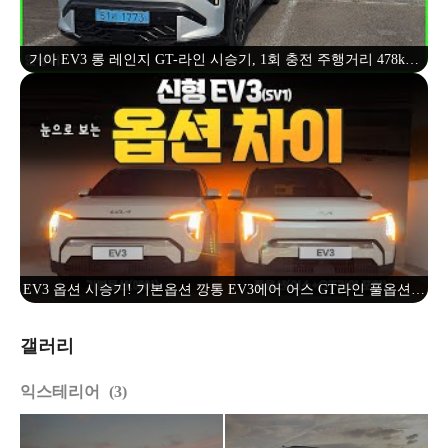
기아 EV3 롱 레인지 GT-라인 시승기, 1회 충전 주행거리 478km,
세제 혜택 후 4,502만원(2024 Kia EV3 Test Drive) - 2024.07.24
EV3 옵션 시승기! 기본옵션 깡통 EV3에어 어스 GT라인 풀옵션까
지 옵션 기능차이!
갤러리
익스테리어
3