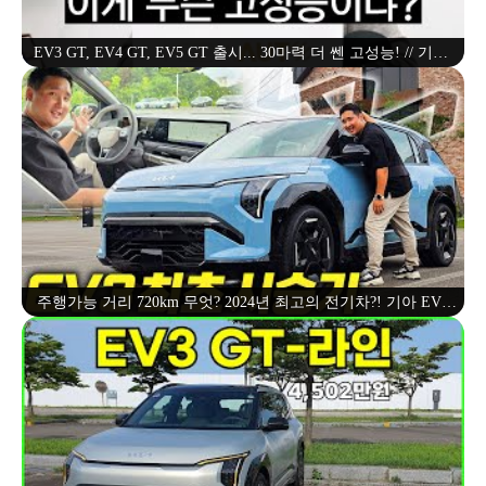
EV3 GT, EV4 GT, EV5 GT 출시... 30마력 더 쎈 고성능! // 기아,
GT, AWD, 듀얼모터, 고성능
주행가능 거리 720km 무엇? 2024년 최고의 전기차?! 기아 EV3
GT라인 풀옵 시승기 이건 안 팔릴 수가 없네!