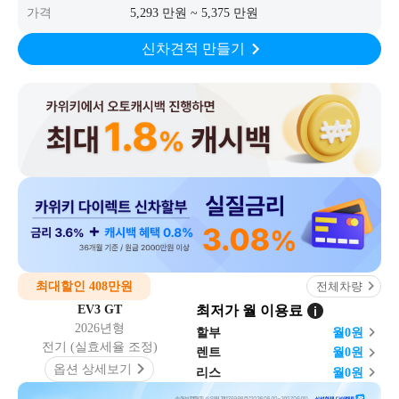
가격
5,293 만원 ~ 5,375 만원
신차견적 만들기
최대할인 408만원
전체차량
EV3 GT
최저가 월 이용료
2026년형
할부
월
0
원
전기 (실효세율 조정)
렌트
월
0
원
옵션 상세보기
리스
월
0
원