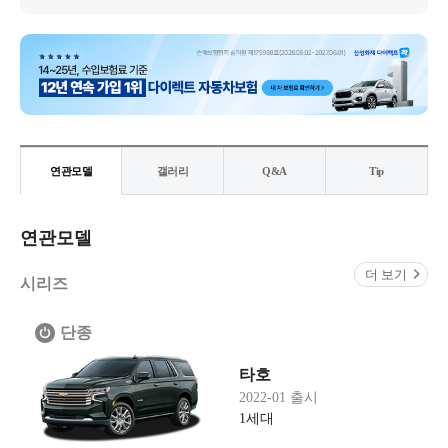
연관모델
갤러리
Q&A
Tip
연관모델
더 보기
시리즈
단종
타호
2022-01 출시
1세대