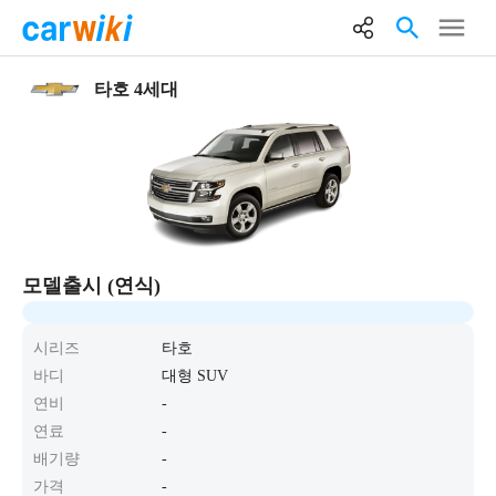
타호 4세대
모델출시 (연식)
시리즈
타호
바디
대형 SUV
연비
-
연료
-
배기량
-
가격
-