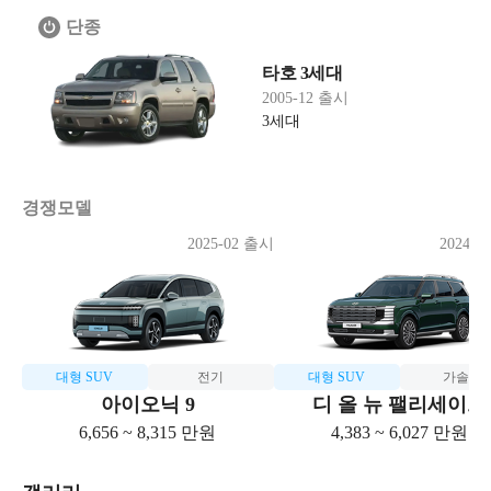
단종
타호 3세대
2005-12 출시
3세대
경쟁모델
2025-02 출시
2024-1
대형 SUV
전기
대형 SUV
가솔린
아이오닉 9
디 올 뉴 팰리세이드
6,656 ~ 8,315 만원
4,383 ~ 6,027 만원