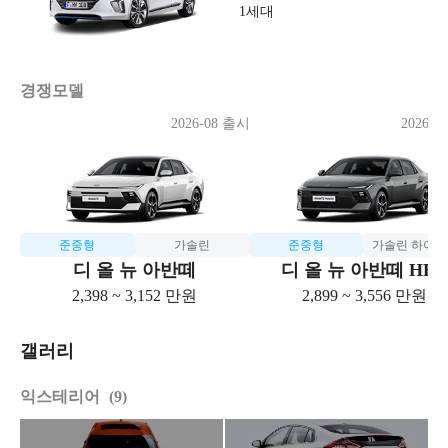
1세대
경쟁모델
2026-08 출시
2026-0
준중형
가솔린
준중형
가솔린 하이
디 올 뉴 아반떼
디 올 뉴 아반떼 HE
2,398 ~ 3,152 만원
2,899 ~ 3,556 만원
갤러리
익스테리어
9