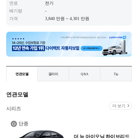
연료
전기
배기량
-
가격
3,840 만원 ~ 4,301 만원
연관모델
갤러리
Q&A
Tip
연관모델
더 보기
시리즈
단종
더 뉴 아이오닉 하이브리드