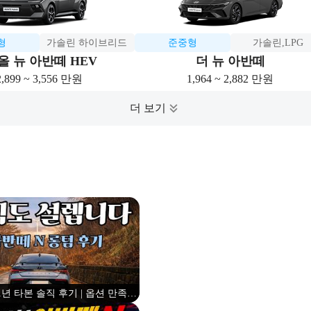
형
가솔린 하이브리드
준중형
가솔린,LPG
올 뉴 아반떼 HEV
더 뉴 아반떼
2,899 ~ 3,556 만원
1,964 ~ 2,882 만원
1년 타본 솔직 후기 | 옵션 만족도
부터 유지비까지