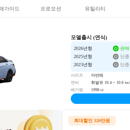
매가이드
프로모션
유틸리티
모델출시 (연식)
2026년형
판매
2025년형
단종
2023년형
단종
시리즈
아반떼
연비
휘발유 10.4 ~ 10.6 ㎞/
배기량
1998 cc
최대할인 320만원