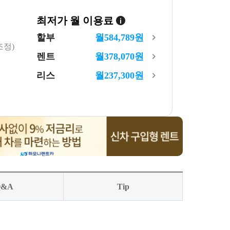
최저가 월 이용료
할부
월
584,789
원
조정)
렌트
월
378,070
원
리스
월
237,300
원
Q&A
Tip