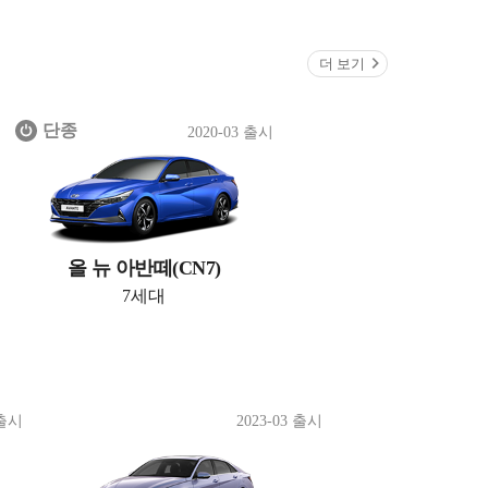
더 보기
단종
2020-03 출시
올 뉴 아반떼(CN7)
7세대
 출시
2023-03 출시