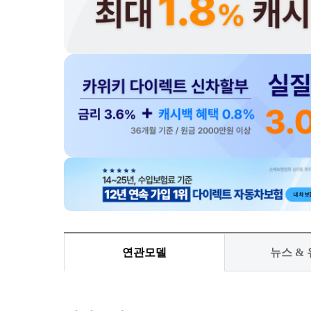
연관모델
뉴스 &