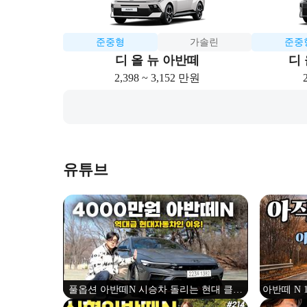
준중형
가솔린
준중
디 올 뉴 아반떼
디 
2,398 ~ 3,152 만원
유튜브
풀옵션 아반떼N 시승차 돌리는 현대 클라
아반떼 N 
스, 타보고 느낀점은..!