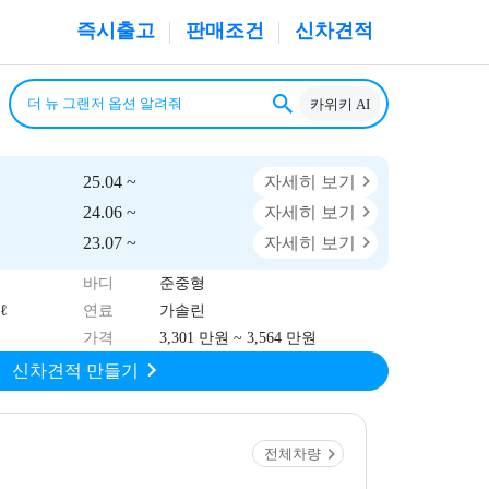
즉시출고
판매조건
신차견적
카위키 AI
25.04 ~
자세히 보기
24.06 ~
자세히 보기
23.07 ~
자세히 보기
바디
준중형
ℓ
연료
가솔린
가격
3,301 만원 ~ 3,564 만원
신차견적 만들기
전체차량