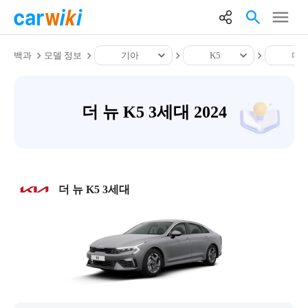
백과
모델 정보
기아
K5
더 
더 뉴 K5 3세대 2024
더 뉴 K5 3세대