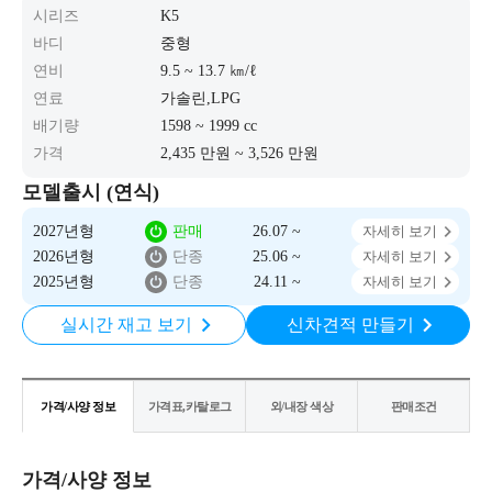
시리즈
K5
바디
중형
연비
9.5 ~ 13.7 ㎞/ℓ
연료
가솔린,LPG
배기량
1598 ~ 1999 cc
가격
2,435 만원 ~ 3,526 만원
모델출시 (연식)
2027년형
판매
26.07 ~
자세히 보기
2026년형
단종
25.06 ~
자세히 보기
2025년형
단종
24.11 ~
자세히 보기
실시간 재고 보기
신차견적 만들기
가격/사양 정보
가격표,카탈로그
외/내장 색상
판매조건
가격/사양 정보