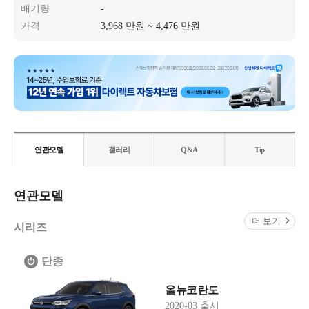
배기량
-
가격
3,968 만원 ~ 4,476 만원
연관모델
갤러리
Q&A
Tip
연관모델
더 보기
시리즈
단종
올뉴코란도
2020-03 출시