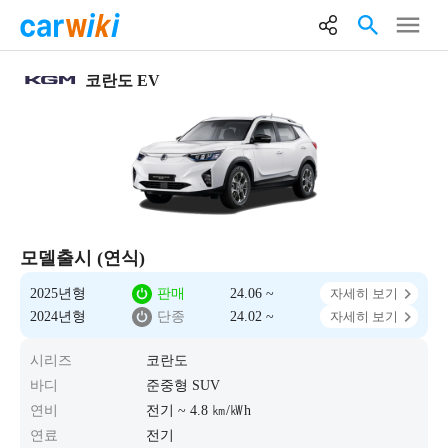
코란도 EV
모델출시 (연식)
2025년형
판매
24.06 ~
자세히 보기
2024년형
단종
24.02 ~
자세히 보기
시리즈
코란도
바디
준중형 SUV
연비
전기 ~ 4.8 ㎞/㎾h
연료
전기