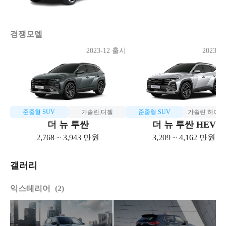
경쟁모델
2023-12 출시
2023-1
준중형 SUV
가솔린,디젤
준중형 SUV
가솔린 하이
더 뉴 투싼
더 뉴 투싼 HEV
2,768 ~ 3,943 만원
3,209 ~ 4,162 만원
갤러리
익스테리어
2