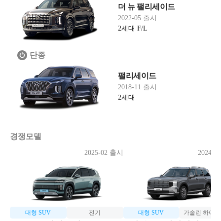
더 뉴 팰리세이드
2022-05 출시
2세대 F/L
단종
팰리세이드
2018-11 출시
2세대
경쟁모델
2025-02 출시
2024-1
대형 SUV
전기
대형 SUV
가솔린 하이