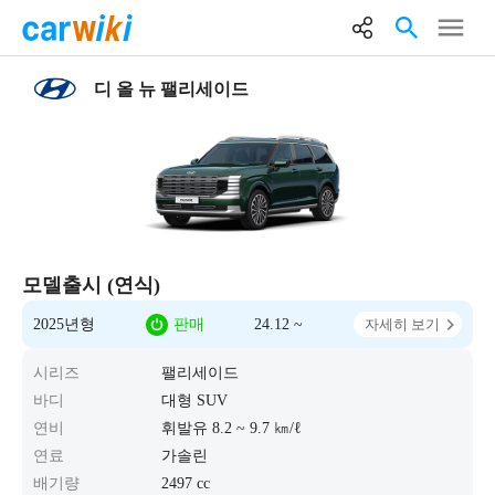
디 올 뉴 팰리세이드
모델출시 (연식)
2025년형
판매
24.12 ~
자세히 보기
시리즈
팰리세이드
바디
대형 SUV
연비
휘발유 8.2 ~ 9.7 ㎞/ℓ
연료
가솔린
배기량
2497 cc