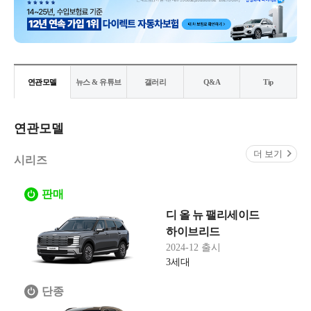
연관모델
뉴스 & 유튜브
갤러리
Q&A
Tip
연관모델
더 보기
시리즈
판매
디 올 뉴 팰리세이드
하이브리드
2024-12 출시
3세대
단종