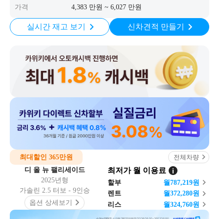
가격
4,383 만원 ~ 6,027 만원
실시간 재고 보기
신차견적 만들기
최대할인 365만원
전체차량
디 올 뉴 팰리세이드
최저가 월 이용료
2025년형
할부
월
787,219
원
가솔린 2.5 터보 - 9인승
렌트
월
372,280
원
옵션 상세보기
리스
월
324,760
원