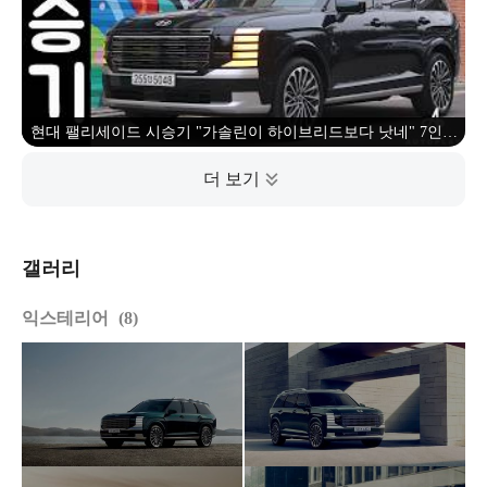
현대 팰리세이드 시승기 "가솔린이 하이브리드보다 낫네" 7인승
AWD 캘리그래피
갤러리
익스테리어
8