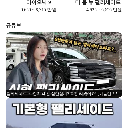
아이오닉 9
디 올 뉴 팰리세이드 H
6,656 ~ 8,315 만원
4,925 ~ 6,656 만원
유튜브
팰리세이드, 수입차 대신 살만할까? 직접 타봤어요! (가솔린 2.5터
보 4륜구동 모델 시승기)