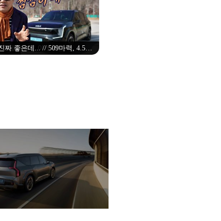
 진짜 좋은데... // 509마력, 4.5초,
기차, 9천만원, 기아, KIA, 시승
기