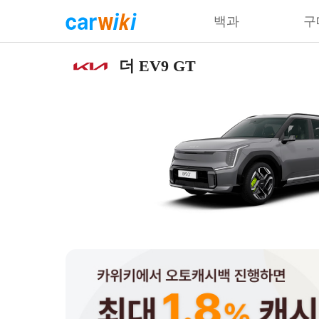
백과
구
더 EV9 GT