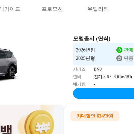
매가이드
프로모션
유틸리티
모델출시 (연식)
2026년형
판매
2025년형
단종
시리즈
EV9
연비
전기 3.6 ~ 3.6 ㎞/㎾h
배기량
-
최대할인 634만원