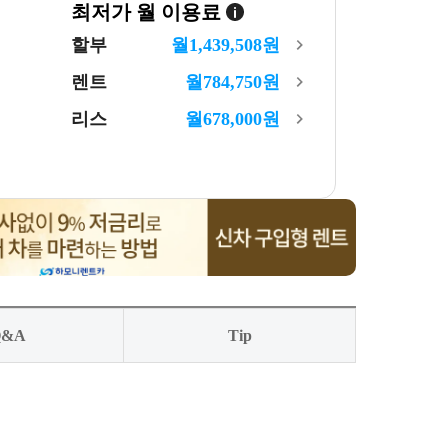
최저가 월 이용료
할부
월
1,439,508
원
렌트
월
784,750
원
리스
월
678,000
원
Q&A
Tip