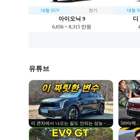
대형 SUV
전기
대형 S
아이오닉 9
디
6,656 ~ 8,315 만원
유튜브
이 큰차에서 나오는 말도 안되는 성능 - 기
509마력
아 EV9 GT 시승기