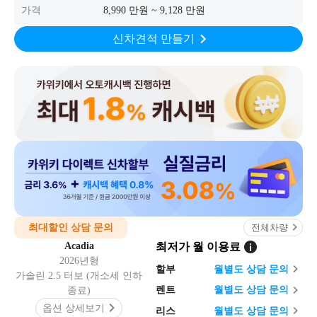
가격
8,990 만원 ~ 9,128 만원
신차견적 만들기
최대할인 상담 문의
전체차량
Acadia
최저가 월 이용료
2026년형
할부
월
별도 상담 문의
가솔린 2.5 터보 (개소세 인하
렌트
월
별도 상담 문의
종료)
옵션 상세보기
리스
월
별도 상담 문의