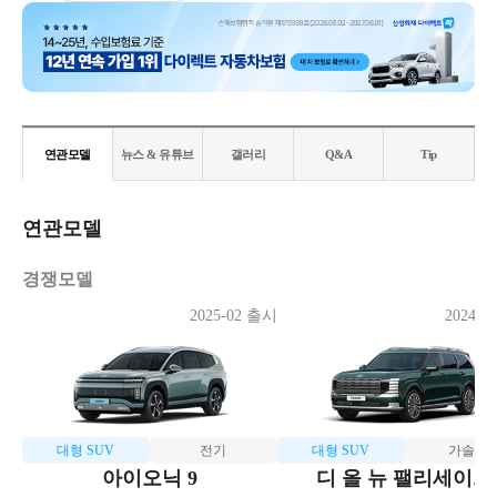
연관모델
뉴스 & 유튜브
갤러리
Q&A
Tip
연관모델
경쟁모델
2025-02 출시
2024-1
대형 SUV
전기
대형 SUV
가솔린
아이오닉 9
디 올 뉴 팰리세이드