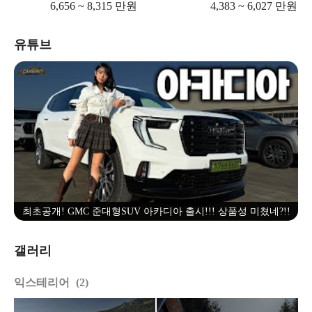
6,656 ~ 8,315 만원
4,383 ~ 6,027 만원
유튜브
최초공개! GMC 준대형SUV 아카디아 출시!!! 상품성 미쳤네?!!
갤러리
익스테리어
2