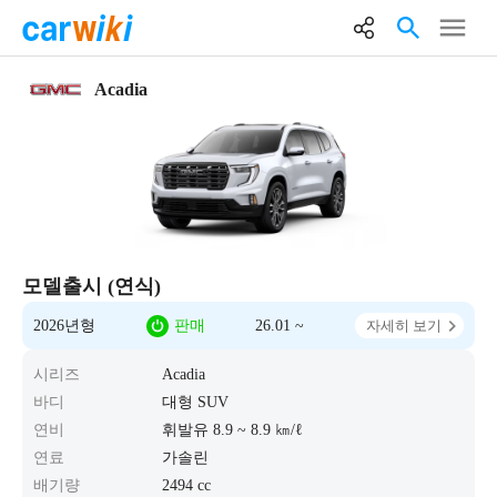
Acadia
모델출시 (연식)
2026년형
판매
26.01 ~
자세히 보기
시리즈
Acadia
바디
대형 SUV
연비
휘발유 8.9 ~ 8.9 ㎞/ℓ
연료
가솔린
배기량
2494 cc