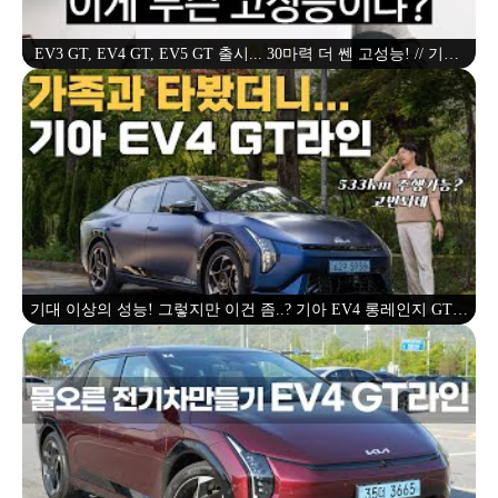
EV3 GT, EV4 GT, EV5 GT 출시... 30마력 더 쎈 고성능! // 기아,
GT, AWD, 듀얼모터, 고성능
기대 이상의 성능! 그렇지만 이건 좀..? 기아 EV4 롱레인지 GT라
인 시승기 - 가족과 패밀리카로 타봤습니다! 전기차로 전기세단
괜찮을까?