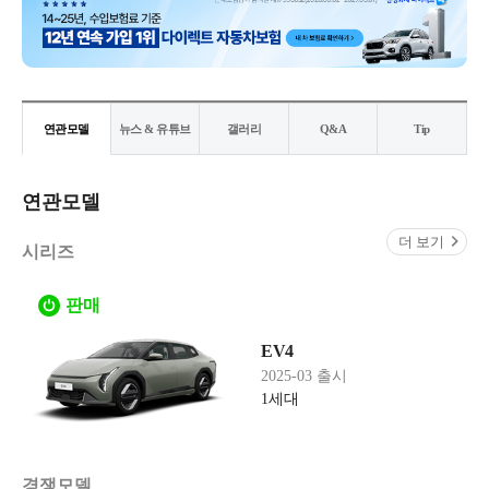
연관모델
뉴스 & 유튜브
갤러리
Q&A
Tip
연관모델
더 보기
시리즈
판매
EV4
2025-03 출시
1세대
경쟁모델