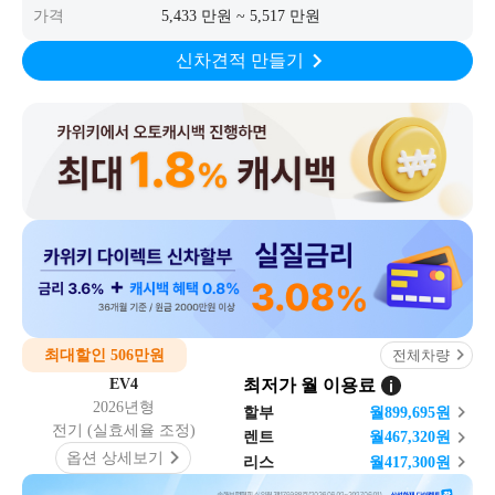
가격
5,433 만원 ~ 5,517 만원
신차견적 만들기
최대할인 506만원
전체차량
EV4
최저가 월 이용료
2026년형
할부
월
899,695
원
전기 (실효세율 조정)
렌트
월
467,320
원
옵션 상세보기
리스
월
417,300
원