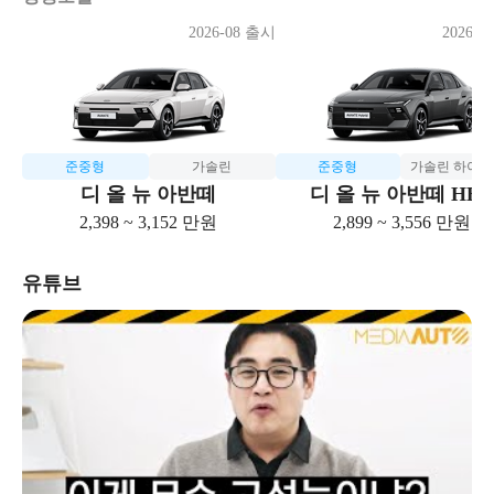
2026-08 출시
2026-0
준중형
가솔린
준중형
가솔린 하이
디 올 뉴 아반떼
디 올 뉴 아반떼 HE
2,398 ~ 3,152 만원
2,899 ~ 3,556 만원
유튜브