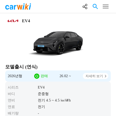
EV4
모델출시 (연식)
2026년형
판매
26.02 ~
자세히 보기
시리즈
EV4
바디
준중형
연비
전기 4.5 ~ 4.5 ㎞/㎾h
연료
전기
배기량
-