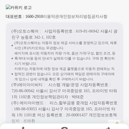
대표번호 : 1600-2910
이용약관
개인정보처리방침
공지사항
(주)오토스퀘어
: 사업자등록번호 : 619-81-06942
서울시 광
진구 능동로 342-1, 102호
(주)오토스퀘어는 자동차 정보 제공 서비스를 운영하고 있으며, 제휴
사인 (주)카카오와는 무관합니다.
페이지에 표시된 자동차의 차량 가격, 옵션 가격/구성, 할인 조건, 등
록/부대 비용 등의 안내가 실제와 다를 수 있습니다. 구매 전 확인하
시기 바랍니다.
카위키는 자동차에 대한 정보 제공 플랫폼으로 자동차 판매와는 직
접적인 관련이 없습니다. 모든 상거래의 책임은 판매자와 구매자에
게 있으니 상세 내역을 확인 후 구매하시기 바랍니다.
(주)에이아이씨티
: 시스템 개발/운영
사업자등록번호 :
720-86-00942
서울시 강서구 마곡중앙로 165, 프라이빗 타워
1차 1102호
개인정보책임관리자 : 박태준
(주) 에이아이밴드
: 리스,할부금융 중개업
사업자등록번호
: 180-88-03053
서울시 강서구 마곡중앙로 165, 프라이빗 타
워 1차 1101호
여신 등록번호 :
20-00001437
개인정보보호책
임자 : 조래환
Copyright© AICT Co., Ltd. All Rights Reserved.