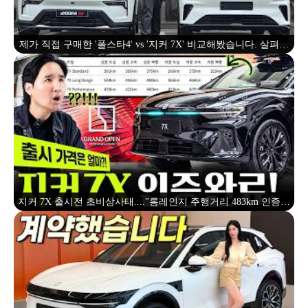
제가 직접 구매한 '폴스타4' vs '지커 7X' 비교해봤습니다. 살펴보
니 꽤 많이 다르네요...
지커 7X 출시전 초비상사태...."롱레인지 주행거리 483km 인증완
료" 가격은??