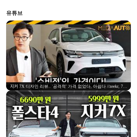
유튜브
지커 7X 디자인 리뷰.. '공격적' 가격 없었다, 아쉽다 //zeekr, 7X,
5299만원부터