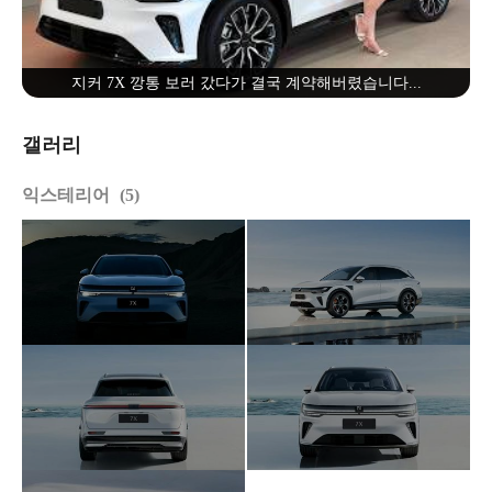
지커 7X 깡통 보러 갔다가 결국 계약해버렸습니다...
갤러리
익스테리어
5