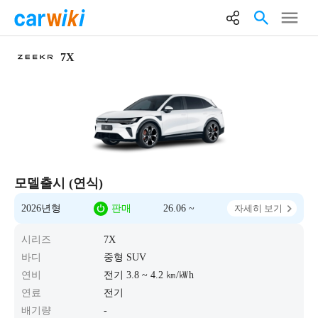
7X
모델출시 (연식)
2026년형
판매
26.06 ~
자세히 보기
시리즈
7X
바디
중형 SUV
연비
전기 3.8 ~ 4.2 ㎞/㎾h
연료
전기
배기량
-