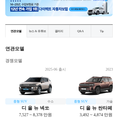
연관모델
뉴스 & 유튜브
갤러리
Q&A
Tip
연관모델
경쟁모델
2025-06 출시
2023-0
중형 SUV
수소
중형 SUV
가솔린
디 올 뉴 넥쏘
디 올 뉴 싼타페
7,527 ~ 8,378 만원
3,492 ~ 4,874 만원