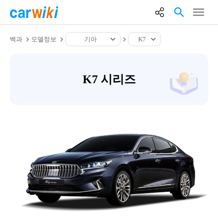
백과
모델정보
기아
K7
K7 시리즈