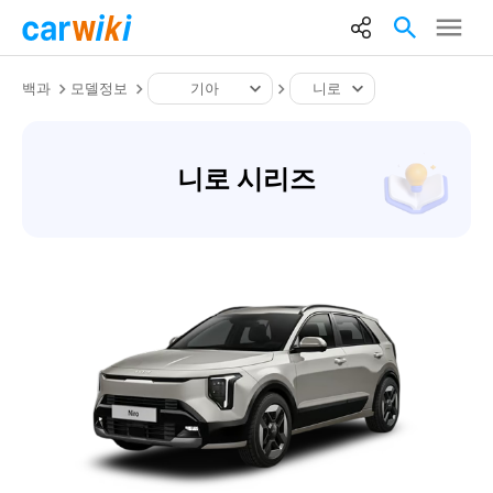
백과
모델정보
기아
니로
니로 시리즈