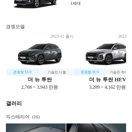
1세대
경쟁모델
2023-12 출시
2023-1
준중형 SUV
가솔린,디젤
준중형 SUV
가솔린 하이
더 뉴 투싼
더 뉴 투싼 HEV
2,768 ~ 3,943 만원
3,209 ~ 4,162 만원
갤러리
익스테리어
16