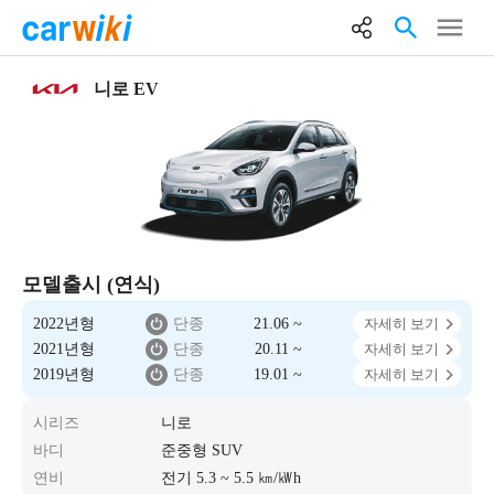
니로 EV
모델출시 (연식)
2022년형
단종
21.06 ~
자세히 보기
2021년형
단종
20.11 ~
자세히 보기
2019년형
단종
19.01 ~
자세히 보기
시리즈
니로
바디
준중형 SUV
연비
전기 5.3 ~ 5.5 ㎞/㎾h