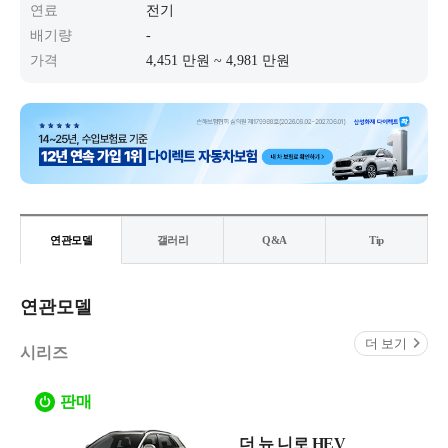
연료
전기
배기량
-
가격
4,451 만원 ~ 4,981 만원
연관모델
갤러리
Q&A
Tip
연관모델
더 보기
시리즈
판매
더 뉴 니로 HEV