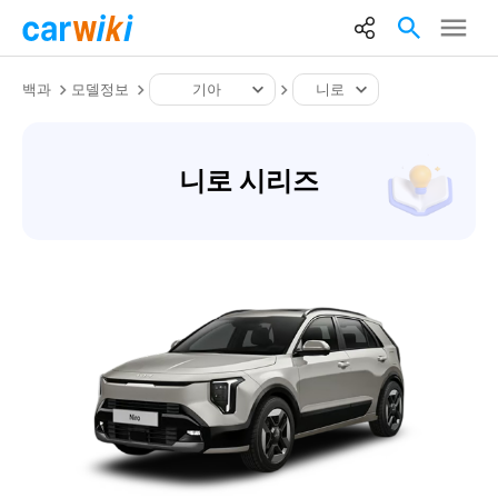
백과
모델정보
기아
니로
니로 시리즈