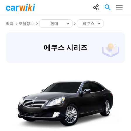
백과
모델정보
현대
에쿠스
에쿠스 시리즈