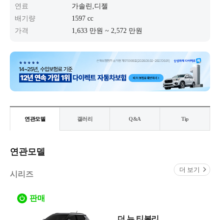
연료
가솔린,디젤
배기량
1597 cc
가격
1,633 만원 ~ 2,572 만원
연관모델
갤러리
Q&A
Tip
연관모델
더 보기
시리즈
판매
더 뉴 티볼리