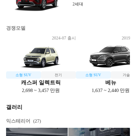
2세대
경쟁모델
2024-07 출시
2019-0
소형 SUV
전기
소형 SUV
가솔린
캐스퍼 일렉트릭
베뉴
2,698 ~ 3,457 만원
1,637 ~ 2,440 만원
갤러리
익스테리어
27