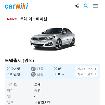
로체 이노베이션
모델출시 (연식)
2010년형
단종
09.08 ~
자세히 보기
2009년형
단종
08.06 ~
자세히 보기
시리즈
로체
바디
중형
연비
-
연료
가솔린,LPG