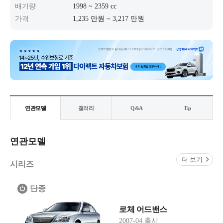
배기량
1998 ~ 2359 cc
가격
1,235 만원 ~ 3,217 만원
연관모델
갤러리
Q&A
Tip
연관모델
더 보기
시리즈
단종
로체 어드밴스
2007-04 출시