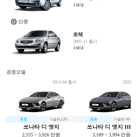
1세대
단종
로체
2005-11 출시
1세대
경쟁모델
2023-04 출시
2023-0
중형
가솔린,LPG
중형
가솔린 하이
쏘나타 디 엣지
쏘나타 디 엣지 HEV
2,555 ~ 3,926 만원
3,189 ~ 3,994 만원