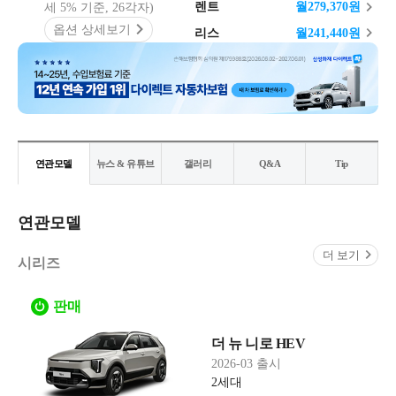
렌트
월
279,370
원
세 5% 기준, 26각자)
옵션 상세보기
리스
월
241,440
원
연관모델
뉴스 & 유튜브
갤러리
Q&A
Tip
연관모델
더 보기
시리즈
판매
더 뉴 니로 HEV
2026-03 출시
2세대