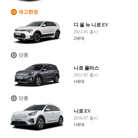
재고한정
디 올 뉴 니로 EV
2022-05 출시
2세대
단종
니로 플러스
2022-05 출시
1세대
단종
니로 EV
2018-07 출시
1세대