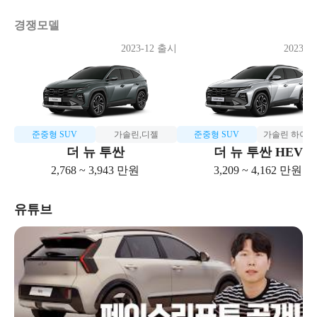
경쟁모델
2023-12 출시
2023-1
준중형 SUV
가솔린,디젤
준중형 SUV
가솔린 하이
더 뉴 투싼
더 뉴 투싼 HEV
2,768 ~ 3,943 만원
3,209 ~ 4,162 만원
유튜브