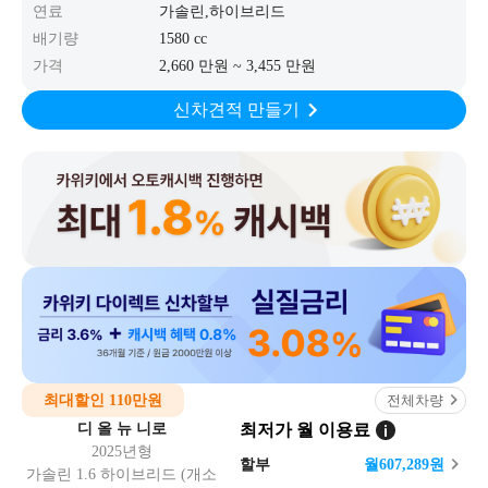
연료
가솔린,하이브리드
배기량
1580 cc
가격
2,660 만원 ~ 3,455 만원
신차견적 만들기
최대할인 110만원
전체차량
디 올 뉴 니로
최저가 월 이용료
2025년형
할부
월
607,289
원
가솔린 1.6 하이브리드 (개소