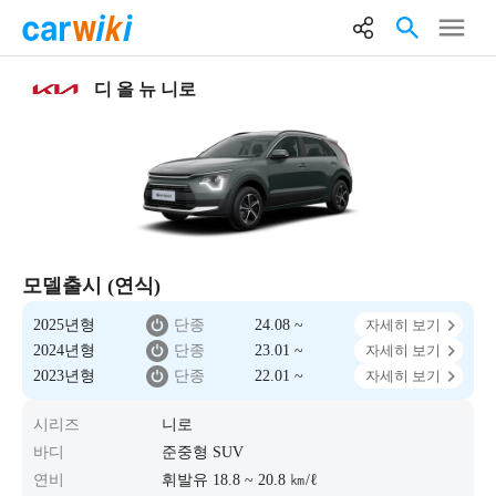
디 올 뉴 니로
모델출시 (연식)
2025년형
단종
24.08 ~
자세히 보기
2024년형
단종
23.01 ~
자세히 보기
2023년형
단종
22.01 ~
자세히 보기
시리즈
니로
바디
준중형 SUV
연비
휘발유 18.8 ~ 20.8 ㎞/ℓ