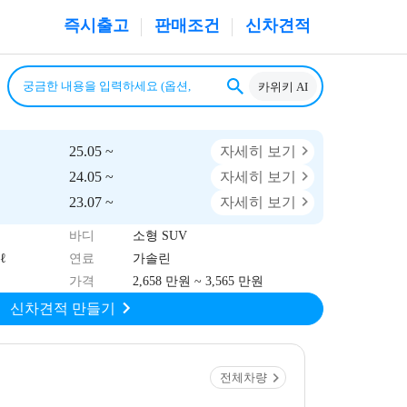
즉시출고
판매조건
신차견적
카위키 AI
25.05 ~
자세히 보기
24.05 ~
자세히 보기
23.07 ~
자세히 보기
바디
소형 SUV
ℓ
연료
가솔린
가격
2,658 만원 ~ 3,565 만원
신차견적 만들기
전체차량