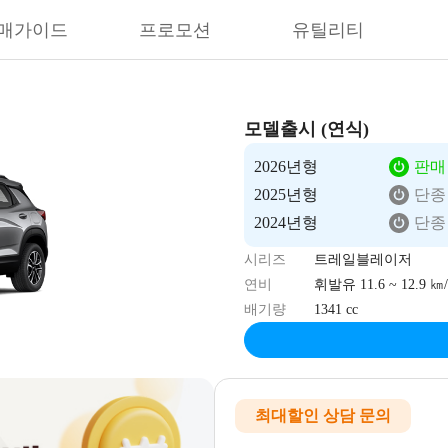
매가이드
프로모션
유틸리티
모델출시 (연식)
2026년형
판매
2025년형
단종
2024년형
단종
시리즈
트레일블레이저
연비
휘발유 11.6 ~ 12.9 ㎞/
배기량
1341 cc
최대할인 상담 문의