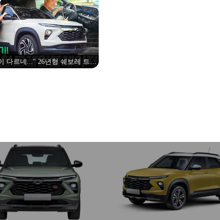
승
 다르네..." 26년형 쉐보레 트레
저 시승기! 트랙스 보다 좋냐고
요?