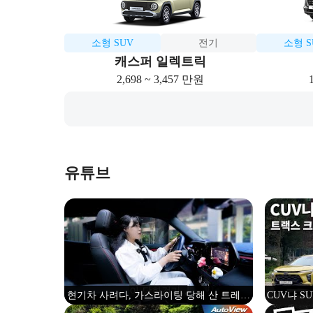
소형 SUV
전기
소형 S
캐스퍼 일렉트릭
2,698 ~ 3,457 만원
유튜브
현기차 사려다, 가스라이팅 당해 산 트레일
CUV냐 S
블레이저
크로스오버