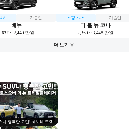
UV
가솔린
소형 SUV
가솔린
베뉴
디 올 뉴 코나
1,637 ~ 2,440 만원
2,360 ~ 3,448 만원
UV냐 행복한 고민! 쉐보레 트랙스
, 더 뉴 트레일블레이져 비교시