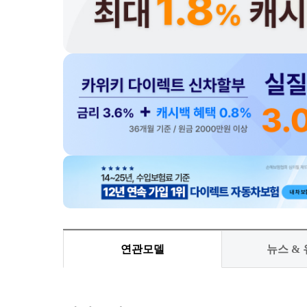
연관모델
뉴스 &