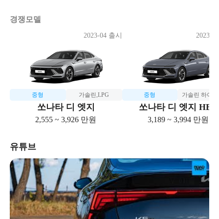
경쟁모델
2023-04 출시
2023-0
중형
가솔린,LPG
중형
가솔린 하이
쏘나타 디 엣지
쏘나타 디 엣지 HEV
2,555 ~ 3,926 만원
3,189 ~ 3,994 만원
유튜브