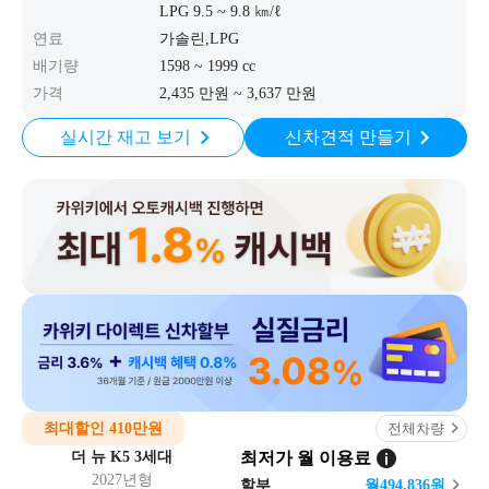
LPG 9.5 ~ 9.8 ㎞/ℓ
연료
가솔린,LPG
배기량
1598 ~ 1999 cc
가격
2,435 만원 ~ 3,637 만원
실시간 재고 보기
신차견적 만들기
최대할인 410만원
전체차량
더 뉴 K5 3세대
최저가 월 이용료
2027년형
할부
월
494,836
원