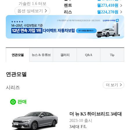
가솔린 1.6 터보
렌트
월
273,410
원
옵션 상세보기
리스
월
224,270
원
연관모델
뉴스 & 유튜브
갤러리
Q&A
Tip
연관모델
더 보기
시리즈
판매
더 뉴 K5 하이브리드 3세대
2023-10 출시
3세대 F/L