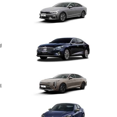
형
표
기