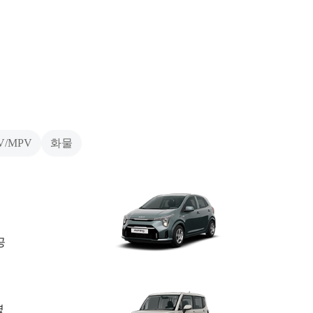
V/MPV
화물
공
였