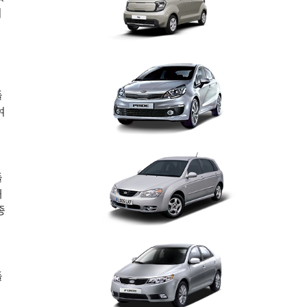
되
들
여
들
태
종
들