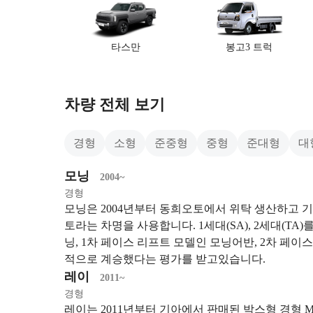
타스만
봉고3 트럭
차량 전체 보기
경형
소형
준중형
중형
준대형
대
모닝
2004~
경형
모닝은 2004년부터 동희오토에서 위탁 생산하고 기
토라는 차명을 사용합니다. 1세대(SA), 2세대(TA
닝, 1차 페이스 리프트 모델인 모닝어반, 2차 페
적으로 계승했다는 평가를 받고있습니다.
레이
2011~
경형
레이는 2011년부터 기아에서 판매된 박스형 경형 